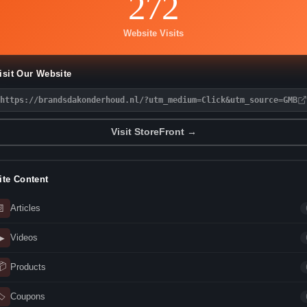
272
Website Visits
isit Our Website
https://brandsdakonderhoud.nl/?utm_medium=Click&utm_source=GMB
Visit StoreFront →
ite Content
📄
Articles
▶
Videos
📦
Products
🏷
Coupons