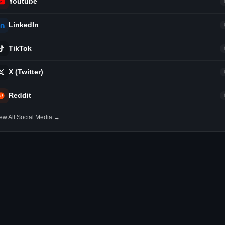
Youtube
LinkedIn
TikTok
X (Twitter)
Reddit
ew All Social Media →