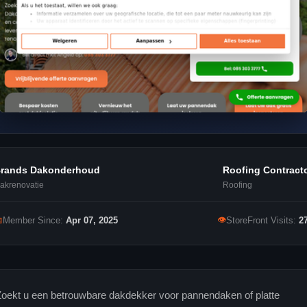
rands Dakonderhoud
Roofing Contract
akrenovatie
Roofing
👁

Member Since:
Apr 07, 2025
StoreFront Visits:
2
oekt u een betrouwbare dakdekker voor pannendaken of platte