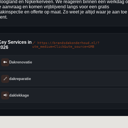
oogland en Nijkerkerveen. We reageren binnen één werkdag 
e aanvraag en komen vrijblijvend langs voor een gratis
akinspectie en offerte op maat. Zo weet je altijd waar je aan toe
ent.
Key Services in
🔗 https://brandsdakonderhoud.nl/?
2026
utm_medium=Click&utm_source=GMB
🔑
Dakrenovatie
🔗
dakreparatie
📢
daklekkage