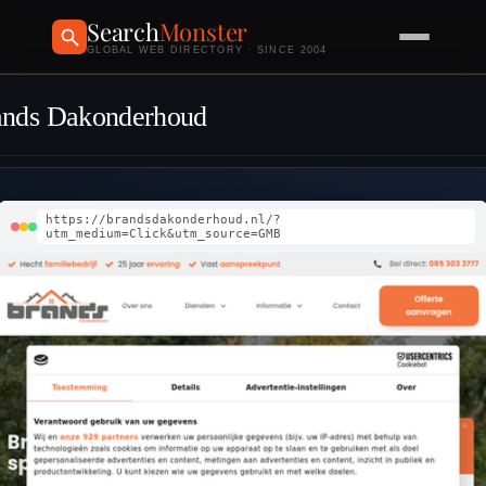
Search
Monster
GLOBAL WEB DIRECTORY · SINCE 2004
ands Dakonderhoud
https://brandsdakonderhoud.nl/?
utm_medium=Click&utm_source=GMB