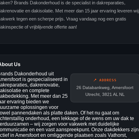
aken? Brands Dakonderhoud is de specialist in dakreparaties,
akrenovatie en dakisolatie. Met meer dan 15 jaar ervaring leveren wij
akwerk tegen een scherpe prijs. Vraag vandaag nog een gratis
akinspectie of vrijblijvende offerte aan!
About Us
rands Dakonderhoud uit
mersfoort is gespecialiseerd in
📍 ADDRESS
akreparaties, dakrenovatie,
26 Databankweg, Amersfoort
akisolatie en complete
Utrecht, 3821 AL NL
akbedekking. Met meer dan 25
aar ervaring bieden we
uurzame oplossingen voor
owel pannendaken als platte daken. Of het nu gaat om
chterstallig onderhoud, een lekkage of de wens om uw dak te
erduurzamen – wij zorgen voor vakwerk met duidelijke
ommunicatie en een vast aanspreekpunt. Onze dakdekkers zijn
ctief in Amersfoort en omliggende plaatsen zoals Vathorst,